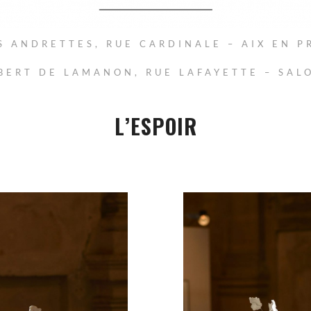
S ANDRETTES, RUE CARDINALE – AIX EN P
BERT DE LAMANON, RUE LAFAYETTE – SAL
L’ESPOIR